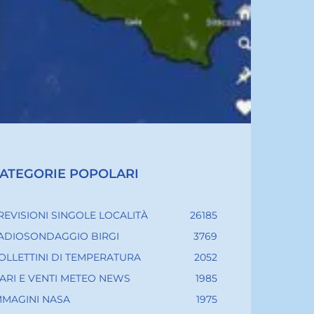
ATEGORIE POPOLARI
REVISIONI SINGOLE LOCALITÀ
26185
ADIOSONDAGGIO BIRGI
3769
OLLETTINI DI TEMPERATURA
2052
ARI E VENTI METEO NEWS
1985
MMAGINI NASA
1975