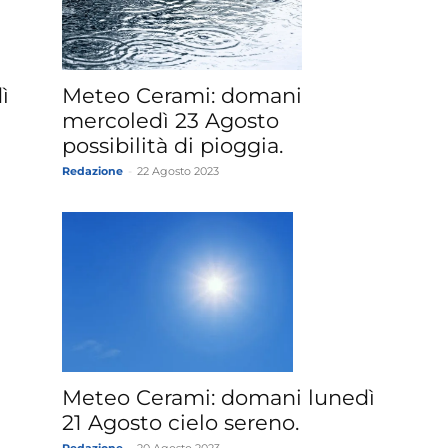
»
ì
Meteo Cerami: domani
mercoledì 23 Agosto
possibilità di pioggia.
Redazione
-
22 Agosto 2023
Weather
Sicily.it
Meteo Cerami: domani lunedì
21 Agosto cielo sereno.