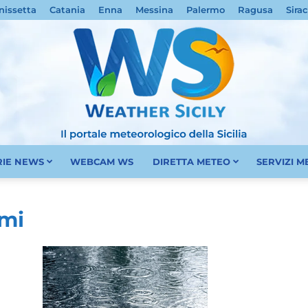
nissetta
Catania
Enna
Messina
Palermo
Ragusa
Sira
RIE NEWS
WEBCAM WS
DIRETTA METEO
SERVIZI 
Meteo
ami
Sicilia