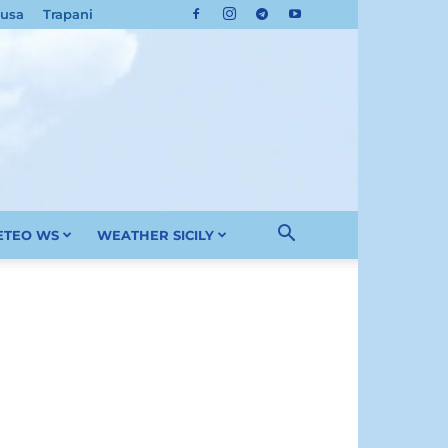
cusa
Trapani
METEO WS
WEATHER SICILY