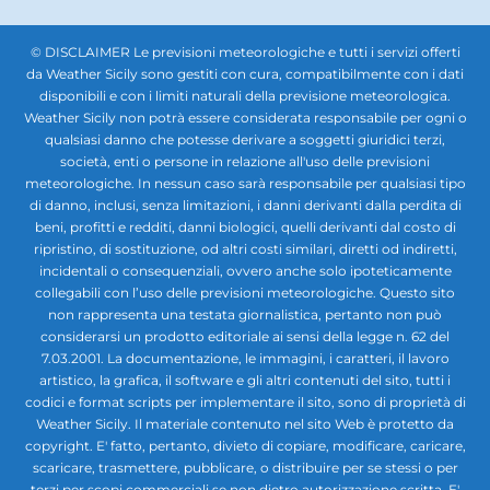
© DISCLAIMER Le previsioni meteorologiche e tutti i servizi offerti
da Weather Sicily sono gestiti con cura, compatibilmente con i dati
disponibili e con i limiti naturali della previsione meteorologica.
Weather Sicily non potrà essere considerata responsabile per ogni o
qualsiasi danno che potesse derivare a soggetti giuridici terzi,
società, enti o persone in relazione all'uso delle previsioni
meteorologiche. In nessun caso sarà responsabile per qualsiasi tipo
di danno, inclusi, senza limitazioni, i danni derivanti dalla perdita di
beni, profitti e redditi, danni biologici, quelli derivanti dal costo di
ripristino, di sostituzione, od altri costi similari, diretti od indiretti,
incidentali o consequenziali, ovvero anche solo ipoteticamente
collegabili con l’uso delle previsioni meteorologiche. Questo sito
non rappresenta una testata giornalistica, pertanto non può
considerarsi un prodotto editoriale ai sensi della legge n. 62 del
7.03.2001. La documentazione, le immagini, i caratteri, il lavoro
artistico, la grafica, il software e gli altri contenuti del sito, tutti i
codici e format scripts per implementare il sito, sono di proprietà di
Weather Sicily. Il materiale contenuto nel sito Web è protetto da
copyright. E' fatto, pertanto, divieto di copiare, modificare, caricare,
scaricare, trasmettere, pubblicare, o distribuire per se stessi o per
terzi per scopi commerciali se non dietro autorizzazione scritta. E'