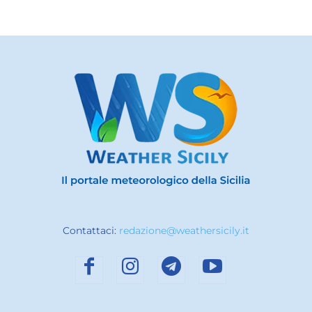
Contattaci:
redazione@weathersicily.it