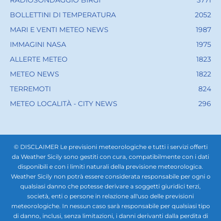
RADIOSONDAGGIO BIRGI
3771
BOLLETTINI DI TEMPERATURA
2052
MARI E VENTI METEO NEWS
1987
IMMAGINI NASA
1975
ALLERTE METEO
1823
METEO NEWS
1822
TERREMOTI
824
METEO LOCALITÀ - CITY NEWS
296
© DISCLAIMER Le previsioni meteorologiche e tutti i servizi offerti
da Weather Sicily sono gestiti con cura, compatibilmente con i dati
disponibili e con i limiti naturali della previsione meteorologica.
Weather Sicily non potrà essere considerata responsabile per ogni o
qualsiasi danno che potesse derivare a soggetti giuridici terzi,
società, enti o persone in relazione all'uso delle previsioni
meteorologiche. In nessun caso sarà responsabile per qualsiasi tipo
di danno, inclusi, senza limitazioni, i danni derivanti dalla perdita di