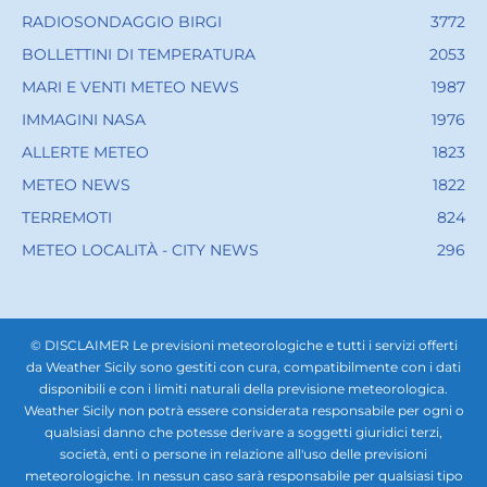
RADIOSONDAGGIO BIRGI
3772
BOLLETTINI DI TEMPERATURA
2053
MARI E VENTI METEO NEWS
1987
IMMAGINI NASA
1976
ALLERTE METEO
1823
METEO NEWS
1822
TERREMOTI
824
METEO LOCALITÀ - CITY NEWS
296
© DISCLAIMER Le previsioni meteorologiche e tutti i servizi offerti
da Weather Sicily sono gestiti con cura, compatibilmente con i dati
disponibili e con i limiti naturali della previsione meteorologica.
Weather Sicily non potrà essere considerata responsabile per ogni o
qualsiasi danno che potesse derivare a soggetti giuridici terzi,
società, enti o persone in relazione all'uso delle previsioni
meteorologiche. In nessun caso sarà responsabile per qualsiasi tipo