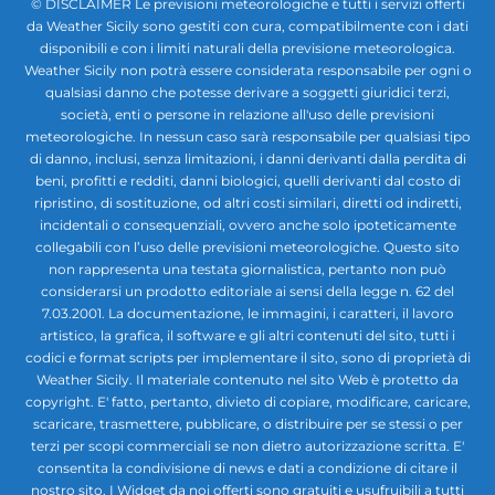
© DISCLAIMER Le previsioni meteorologiche e tutti i servizi offerti
da Weather Sicily sono gestiti con cura, compatibilmente con i dati
disponibili e con i limiti naturali della previsione meteorologica.
Weather Sicily non potrà essere considerata responsabile per ogni o
qualsiasi danno che potesse derivare a soggetti giuridici terzi,
società, enti o persone in relazione all'uso delle previsioni
meteorologiche. In nessun caso sarà responsabile per qualsiasi tipo
di danno, inclusi, senza limitazioni, i danni derivanti dalla perdita di
beni, profitti e redditi, danni biologici, quelli derivanti dal costo di
ripristino, di sostituzione, od altri costi similari, diretti od indiretti,
incidentali o consequenziali, ovvero anche solo ipoteticamente
collegabili con l’uso delle previsioni meteorologiche. Questo sito
non rappresenta una testata giornalistica, pertanto non può
considerarsi un prodotto editoriale ai sensi della legge n. 62 del
7.03.2001. La documentazione, le immagini, i caratteri, il lavoro
artistico, la grafica, il software e gli altri contenuti del sito, tutti i
codici e format scripts per implementare il sito, sono di proprietà di
Weather Sicily. Il materiale contenuto nel sito Web è protetto da
copyright. E' fatto, pertanto, divieto di copiare, modificare, caricare,
scaricare, trasmettere, pubblicare, o distribuire per se stessi o per
terzi per scopi commerciali se non dietro autorizzazione scritta. E'
consentita la condivisione di news e dati a condizione di citare il
nostro sito. I Widget da noi offerti sono gratuiti e usufruibili a tutti