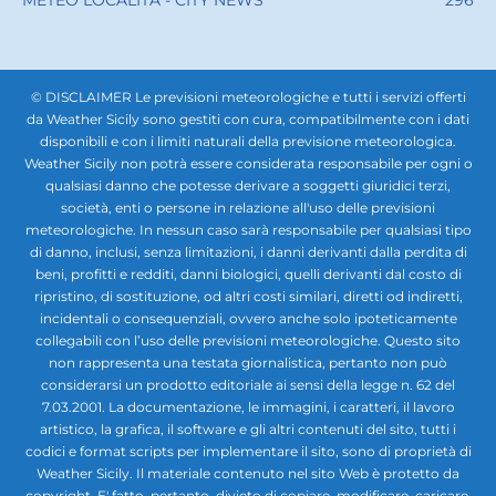
© DISCLAIMER Le previsioni meteorologiche e tutti i servizi offerti
da Weather Sicily sono gestiti con cura, compatibilmente con i dati
disponibili e con i limiti naturali della previsione meteorologica.
Weather Sicily non potrà essere considerata responsabile per ogni o
qualsiasi danno che potesse derivare a soggetti giuridici terzi,
società, enti o persone in relazione all'uso delle previsioni
meteorologiche. In nessun caso sarà responsabile per qualsiasi tipo
di danno, inclusi, senza limitazioni, i danni derivanti dalla perdita di
beni, profitti e redditi, danni biologici, quelli derivanti dal costo di
ripristino, di sostituzione, od altri costi similari, diretti od indiretti,
incidentali o consequenziali, ovvero anche solo ipoteticamente
collegabili con l’uso delle previsioni meteorologiche. Questo sito
non rappresenta una testata giornalistica, pertanto non può
considerarsi un prodotto editoriale ai sensi della legge n. 62 del
7.03.2001. La documentazione, le immagini, i caratteri, il lavoro
artistico, la grafica, il software e gli altri contenuti del sito, tutti i
codici e format scripts per implementare il sito, sono di proprietà di
Weather Sicily. Il materiale contenuto nel sito Web è protetto da
copyright. E' fatto, pertanto, divieto di copiare, modificare, caricare,