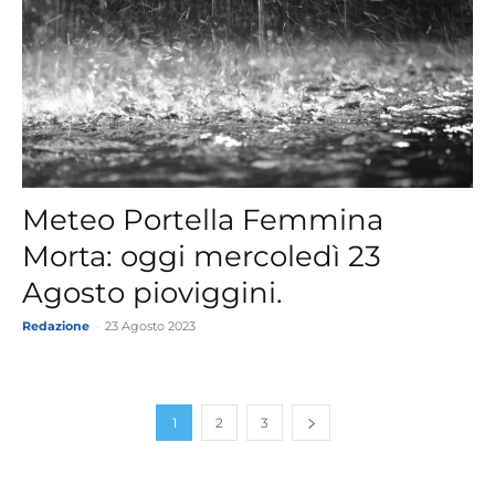
Meteo Portella Femmina
Morta: oggi mercoledì 23
Agosto pioviggini.
Redazione
-
23 Agosto 2023
1
2
3