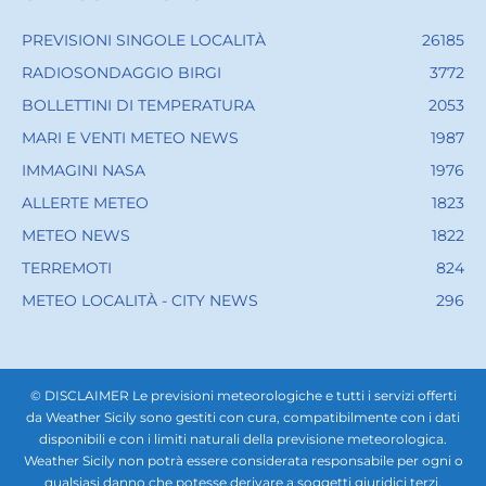
PREVISIONI SINGOLE LOCALITÀ
26185
RADIOSONDAGGIO BIRGI
3772
BOLLETTINI DI TEMPERATURA
2053
MARI E VENTI METEO NEWS
1987
IMMAGINI NASA
1976
ALLERTE METEO
1823
METEO NEWS
1822
TERREMOTI
824
METEO LOCALITÀ - CITY NEWS
296
© DISCLAIMER Le previsioni meteorologiche e tutti i servizi offerti
da Weather Sicily sono gestiti con cura, compatibilmente con i dati
disponibili e con i limiti naturali della previsione meteorologica.
Weather Sicily non potrà essere considerata responsabile per ogni o
qualsiasi danno che potesse derivare a soggetti giuridici terzi,