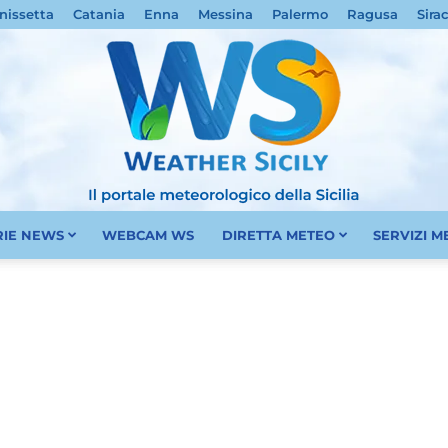
nissetta
Catania
Enna
Messina
Palermo
Ragusa
Sira
RIE NEWS
WEBCAM WS
DIRETTA METEO
SERVIZI 
Meteo
Sicilia