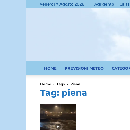
venerdì 7 Agosto 2026
Agrigento
Calta
HOME
PREVISIONI METEO
CATEGO
Home
Tags
Piena
Tag: piena