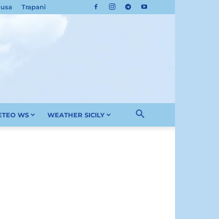
cusa
Trapani
METEO WS
WEATHER SICILY