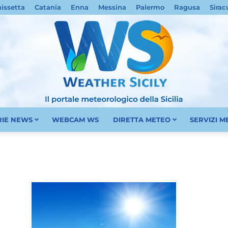
nissetta
Catania
Enna
Messina
Palermo
Ragusa
Sirac
RIE NEWS
WEBCAM WS
DIRETTA METEO
SERVIZI 
Meteo
Sicilia