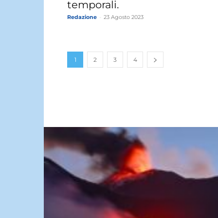
temporali.
Redazione
-
23 Agosto 2023
1
2
3
4