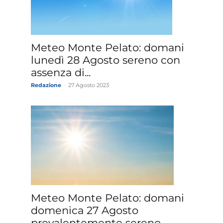
»
Meteo Monte Pelato: domani
lunedì 28 Agosto sereno con
assenza di...
Redazione
-
27 Agosto 2023
Weather
Sicily.it
Meteo Monte Pelato: domani
domenica 27 Agosto
prevalentemente sereno.