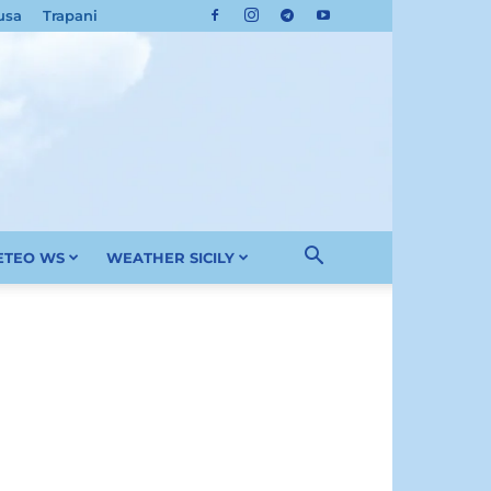
usa
Trapani
METEO WS
WEATHER SICILY