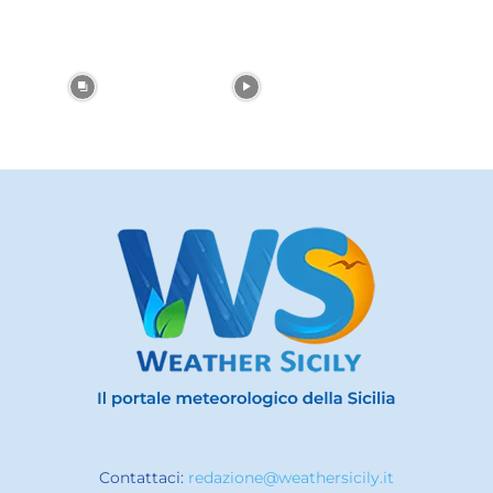
Contattaci:
redazione@weathersicily.it