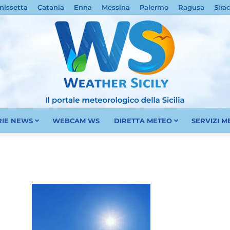
nissetta
Catania
Enna
Messina
Palermo
Ragusa
Sira
RIE NEWS
WEBCAM WS
DIRETTA METEO
SERVIZI 
Meteo
Sicilia