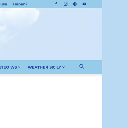
cusa
Trapani
METEO WS
WEATHER SICILY