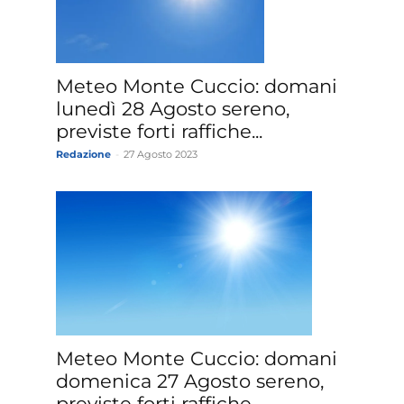
»
Meteo Monte Cuccio: domani
lunedì 28 Agosto sereno,
previste forti raffiche...
Redazione
-
27 Agosto 2023
Weather
Sicily.it
Meteo Monte Cuccio: domani
domenica 27 Agosto sereno,
previste forti raffiche...