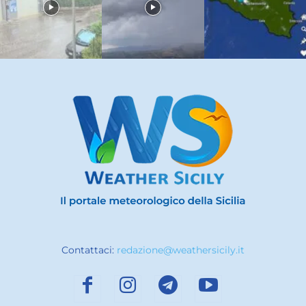
Contattaci:
redazione@weathersicily.it