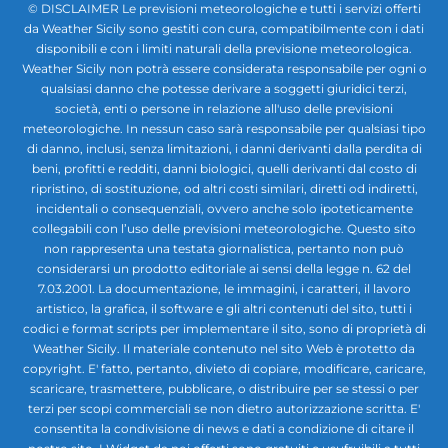
© DISCLAIMER Le previsioni meteorologiche e tutti i servizi offerti
da Weather Sicily sono gestiti con cura, compatibilmente con i dati
disponibili e con i limiti naturali della previsione meteorologica.
Weather Sicily non potrà essere considerata responsabile per ogni o
qualsiasi danno che potesse derivare a soggetti giuridici terzi,
società, enti o persone in relazione all'uso delle previsioni
meteorologiche. In nessun caso sarà responsabile per qualsiasi tipo
di danno, inclusi, senza limitazioni, i danni derivanti dalla perdita di
beni, profitti e redditi, danni biologici, quelli derivanti dal costo di
ripristino, di sostituzione, od altri costi similari, diretti od indiretti,
incidentali o consequenziali, ovvero anche solo ipoteticamente
collegabili con l’uso delle previsioni meteorologiche. Questo sito
non rappresenta una testata giornalistica, pertanto non può
considerarsi un prodotto editoriale ai sensi della legge n. 62 del
7.03.2001. La documentazione, le immagini, i caratteri, il lavoro
artistico, la grafica, il software e gli altri contenuti del sito, tutti i
codici e format scripts per implementare il sito, sono di proprietà di
Weather Sicily. Il materiale contenuto nel sito Web è protetto da
copyright. E' fatto, pertanto, divieto di copiare, modificare, caricare,
scaricare, trasmettere, pubblicare, o distribuire per se stessi o per
terzi per scopi commerciali se non dietro autorizzazione scritta. E'
consentita la condivisione di news e dati a condizione di citare il