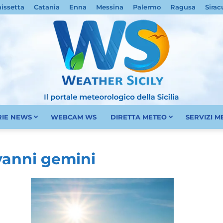
nissetta
Catania
Enna
Messina
Palermo
Ragusa
Sirac
RIE NEWS
WEBCAM WS
DIRETTA METEO
SERVIZI 
Meteo
vanni gemini
Sicilia