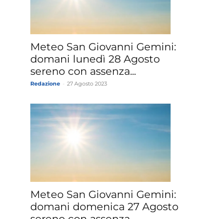
»
Meteo San Giovanni Gemini:
domani lunedì 28 Agosto
sereno con assenza...
Redazione
-
27 Agosto 2023
Weather
Sicily.it
Meteo San Giovanni Gemini:
domani domenica 27 Agosto
sereno con assenza...