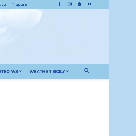
usa
Trapani
METEO WS
WEATHER SICILY