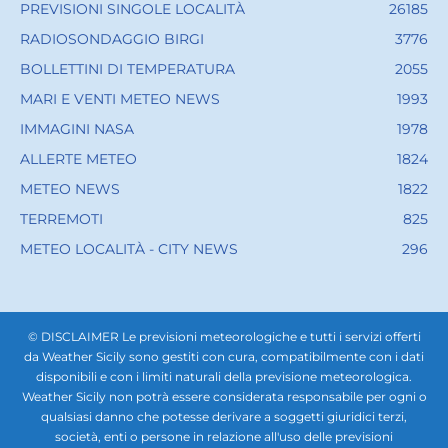
PREVISIONI SINGOLE LOCALITÀ
26185
RADIOSONDAGGIO BIRGI
3776
BOLLETTINI DI TEMPERATURA
2055
MARI E VENTI METEO NEWS
1993
IMMAGINI NASA
1978
ALLERTE METEO
1824
METEO NEWS
1822
TERREMOTI
825
METEO LOCALITÀ - CITY NEWS
296
© DISCLAIMER Le previsioni meteorologiche e tutti i servizi offerti
da Weather Sicily sono gestiti con cura, compatibilmente con i dati
disponibili e con i limiti naturali della previsione meteorologica.
Weather Sicily non potrà essere considerata responsabile per ogni o
qualsiasi danno che potesse derivare a soggetti giuridici terzi,
società, enti o persone in relazione all'uso delle previsioni