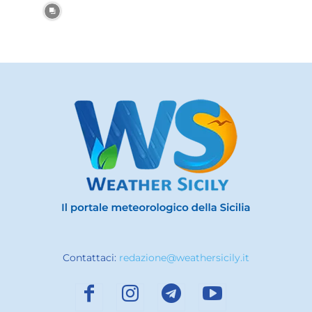
Contattaci:
redazione@weathersicily.it