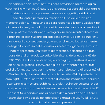
disponibili e con i limiti naturali della previsione meteorologica.
Weather Sicily non potrà essere considerata responsabile per ogni o
qualsiasi danno che potesse derivare a soggetti giuridici terzi,
società, enti o persone in relazione all'uso delle previsioni
meteorologiche. In nessun caso sarà responsabile per qualsiasi tipo
di danno, inclusi, senza limitazioni, i danni derivanti dalla perdita di
beni, profitti e redditi, danni biologici, quelli derivanti dal costo di
ripristino, di sostituzione, od altri costi similari, diretti od indiretti,
incidentali o consequenziali, ovvero anche solo ipoteticamente
collegabili con l’uso delle previsioni meteorologiche. Questo sito
non rappresenta una testata giornalistica, pertanto non può
considerarsi un prodotto editoriale ai sensi della legge n. 62 del
7.03.2001. La documentazione, le immagini, i caratteri, il lavoro
artistico, la grafica, il software e gli altri contenuti del sito, tutti i
codici e format scripts per implementare il sito, sono di proprietà di
Weather Sicily. Il materiale contenuto nel sito Web è protetto da
copyright. E' fatto, pertanto, divieto di copiare, modificare, caricare,
scaricare, trasmettere, pubblicare, o distribuire per se stessi o per
terzi per scopi commerciali se non dietro autorizzazione scritta. E'
consentita la condivisione di news e dati a condizione di citare il
nostro sito. I Widget da noi offerti sono gratuiti e usufruibili a tutti
coloro i quali volessero prelevarli.