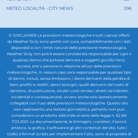
METEO LOCALITÀ - CITY NEWS
296
© DISCLAIMER Le previsioni meteorologiche e tutti i servizi offerti
da Weather Sicily sono gestiti con cura, compatibilmente con i dati
disponibili e con i limiti naturali della previsione meteorologica.
Weather Sicily non potrà essere considerata responsabile per ogni o
qualsiasi danno che potesse derivare a soggetti giuridici terzi,
società, enti o persone in relazione all'uso delle previsioni
meteorologiche. In nessun caso sarà responsabile per qualsiasi tipo
di danno, inclusi, senza limitazioni, i danni derivanti dalla perdita di
beni, profitti e redditi, danni biologici, quelli derivanti dal costo di
ripristino, di sostituzione, od altri costi similari, diretti od indiretti,
incidentali o consequenziali, ovvero anche solo ipoteticamente
collegabili con l’uso delle previsioni meteorologiche. Questo sito
non rappresenta una testata giornalistica, pertanto non può
considerarsi un prodotto editoriale ai sensi della legge n. 62 del
7.03.2001. La documentazione, le immagini, i caratteri, il lavoro
artistico, la grafica, il software e gli altri contenuti del sito, tutti i
codici e format scripts per implementare il sito, sono di proprietà di