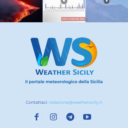
Contattaci:
redazione@weathersicily.it