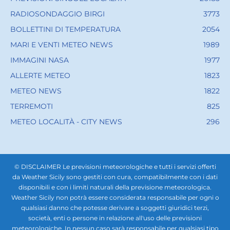
RADIOSONDAGGIO BIRGI
3773
BOLLETTINI DI TEMPERATURA
2054
MARI E VENTI METEO NEWS
1989
IMMAGINI NASA
1977
ALLERTE METEO
1823
METEO NEWS
1822
TERREMOTI
825
METEO LOCALITÀ - CITY NEWS
296
© DISCLAIMER Le previsioni meteorologiche e tutti i servizi offerti
da Weather Sicily sono gestiti con cura, compatibilmente con i dati
disponibili e con i limiti naturali della previsione meteorologica.
Weather Sicily non potrà essere considerata responsabile per ogni o
qualsiasi danno che potesse derivare a soggetti giuridici terzi,
società, enti o persone in relazione all'uso delle previsioni
meteorologiche. In nessun caso sarà responsabile per qualsiasi tipo