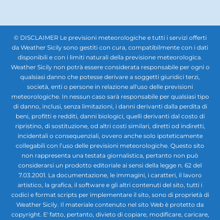
© DISCLAIMER Le previsioni meteorologiche e tutti i servizi offerti
da Weather Sicily sono gestiti con cura, compatibilmente con i dati
disponibili e con i limiti naturali della previsione meteorologica.
Weather Sicily non potrà essere considerata responsabile per ogni o
qualsiasi danno che potesse derivare a soggetti giuridici terzi,
società, enti o persone in relazione all'uso delle previsioni
meteorologiche. In nessun caso sarà responsabile per qualsiasi tipo
di danno, inclusi, senza limitazioni, i danni derivanti dalla perdita di
beni, profitti e redditi, danni biologici, quelli derivanti dal costo di
ripristino, di sostituzione, od altri costi similari, diretti od indiretti,
incidentali o consequenziali, ovvero anche solo ipoteticamente
collegabili con l’uso delle previsioni meteorologiche. Questo sito
non rappresenta una testata giornalistica, pertanto non può
considerarsi un prodotto editoriale ai sensi della legge n. 62 del
7.03.2001. La documentazione, le immagini, i caratteri, il lavoro
artistico, la grafica, il software e gli altri contenuti del sito, tutti i
codici e format scripts per implementare il sito, sono di proprietà di
Weather Sicily. Il materiale contenuto nel sito Web è protetto da
copyright. E' fatto, pertanto, divieto di copiare, modificare, caricare,