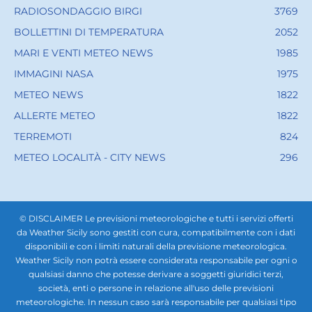
RADIOSONDAGGIO BIRGI
3769
BOLLETTINI DI TEMPERATURA
2052
MARI E VENTI METEO NEWS
1985
IMMAGINI NASA
1975
METEO NEWS
1822
ALLERTE METEO
1822
TERREMOTI
824
METEO LOCALITÀ - CITY NEWS
296
© DISCLAIMER Le previsioni meteorologiche e tutti i servizi offerti
da Weather Sicily sono gestiti con cura, compatibilmente con i dati
disponibili e con i limiti naturali della previsione meteorologica.
Weather Sicily non potrà essere considerata responsabile per ogni o
qualsiasi danno che potesse derivare a soggetti giuridici terzi,
società, enti o persone in relazione all'uso delle previsioni
meteorologiche. In nessun caso sarà responsabile per qualsiasi tipo