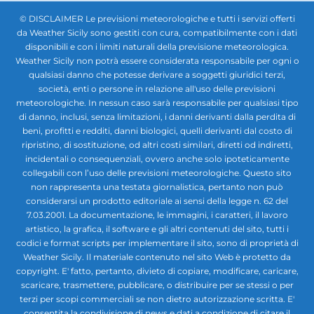
© DISCLAIMER Le previsioni meteorologiche e tutti i servizi offerti
da Weather Sicily sono gestiti con cura, compatibilmente con i dati
disponibili e con i limiti naturali della previsione meteorologica.
Weather Sicily non potrà essere considerata responsabile per ogni o
qualsiasi danno che potesse derivare a soggetti giuridici terzi,
società, enti o persone in relazione all'uso delle previsioni
meteorologiche. In nessun caso sarà responsabile per qualsiasi tipo
di danno, inclusi, senza limitazioni, i danni derivanti dalla perdita di
beni, profitti e redditi, danni biologici, quelli derivanti dal costo di
ripristino, di sostituzione, od altri costi similari, diretti od indiretti,
incidentali o consequenziali, ovvero anche solo ipoteticamente
collegabili con l’uso delle previsioni meteorologiche. Questo sito
non rappresenta una testata giornalistica, pertanto non può
considerarsi un prodotto editoriale ai sensi della legge n. 62 del
7.03.2001. La documentazione, le immagini, i caratteri, il lavoro
artistico, la grafica, il software e gli altri contenuti del sito, tutti i
codici e format scripts per implementare il sito, sono di proprietà di
Weather Sicily. Il materiale contenuto nel sito Web è protetto da
copyright. E' fatto, pertanto, divieto di copiare, modificare, caricare,
scaricare, trasmettere, pubblicare, o distribuire per se stessi o per
terzi per scopi commerciali se non dietro autorizzazione scritta. E'
consentita la condivisione di news e dati a condizione di citare il