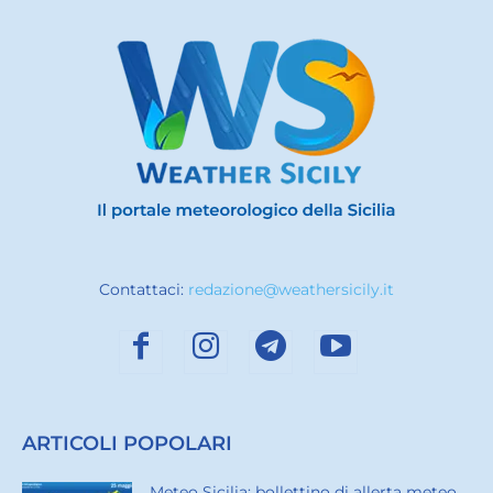
Contattaci:
redazione@weathersicily.it
ARTICOLI POPOLARI
Meteo Sicilia: bollettino di allerta meteo