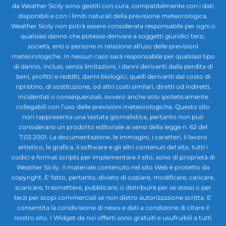
da Weather Sicily sono gestiti con cura, compatibilmente con i dati
disponibili e con i limiti naturali della previsione meteorologica.
Weather Sicily non potrà essere considerata responsabile per ogni o
qualsiasi danno che potesse derivare a soggetti giuridici terzi,
società, enti o persone in relazione all'uso delle previsioni
meteorologiche. In nessun caso sarà responsabile per qualsiasi tipo
di danno, inclusi, senza limitazioni, i danni derivanti dalla perdita di
beni, profitti e redditi, danni biologici, quelli derivanti dal costo di
ripristino, di sostituzione, od altri costi similari, diretti od indiretti,
incidentali o consequenziali, ovvero anche solo ipoteticamente
collegabili con l’uso delle previsioni meteorologiche. Questo sito
non rappresenta una testata giornalistica, pertanto non può
considerarsi un prodotto editoriale ai sensi della legge n. 62 del
7.03.2001. La documentazione, le immagini, i caratteri, il lavoro
artistico, la grafica, il software e gli altri contenuti del sito, tutti i
codici e format scripts per implementare il sito, sono di proprietà di
Weather Sicily. Il materiale contenuto nel sito Web è protetto da
copyright. E' fatto, pertanto, divieto di copiare, modificare, caricare,
scaricare, trasmettere, pubblicare, o distribuire per se stessi o per
terzi per scopi commerciali se non dietro autorizzazione scritta. E'
consentita la condivisione di news e dati a condizione di citare il
nostro sito. I Widget da noi offerti sono gratuiti e usufruibili a tutti