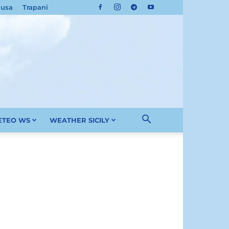
cusa
Trapani
METEO WS
WEATHER SICILY