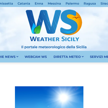
nissetta
Catania
Enna
Messina
Palermo
Ragusa
Sira
RIE NEWS
WEBCAM WS
DIRETTA METEO
SERVIZI 
Meteo
Sicilia