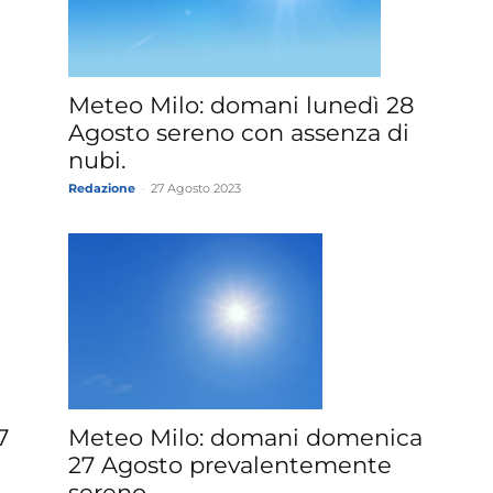
»
Meteo Milo: domani lunedì 28
Agosto sereno con assenza di
nubi.
Redazione
-
27 Agosto 2023
Weather
Sicily.it
7
Meteo Milo: domani domenica
27 Agosto prevalentemente
sereno.