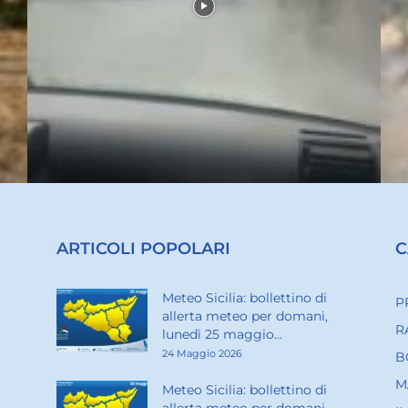
ARTICOLI POPOLARI
C
Meteo Sicilia: bollettino di
P
allerta meteo per domani,
R
lunedì 25 maggio...
24 Maggio 2026
B
M
Meteo Sicilia: bollettino di
allerta meteo per domani,