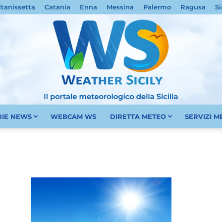
ltanissetta
Catania
Enna
Messina
Palermo
Ragusa
Si
RIE NEWS
WEBCAM WS
DIRETTA METEO
SERVIZI 
Meteo
Sicilia