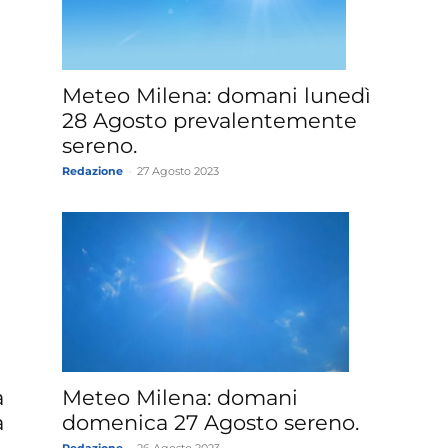
»
Meteo Milena: domani lunedì
28 Agosto prevalentemente
sereno.
Redazione
-
27 Agosto 2023
Weather
Sicily.it
a
Meteo Milena: domani
a
domenica 27 Agosto sereno.
Redazione
-
26 Agosto 2023