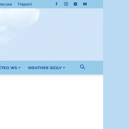
racusa
Trapani
METEO WS
WEATHER SICILY