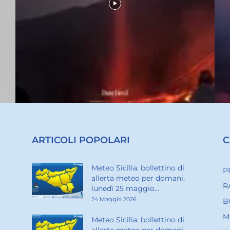
ARTICOLI POPOLARI
C
Meteo Sicilia: bollettino di
P
allerta meteo per domani,
R
lunedì 25 maggio...
24 Maggio 2026
B
M
Meteo Sicilia: bollettino di
allerta meteo per domani,