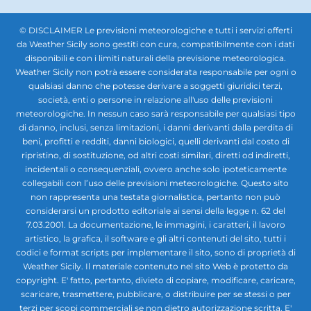
© DISCLAIMER Le previsioni meteorologiche e tutti i servizi offerti
da Weather Sicily sono gestiti con cura, compatibilmente con i dati
disponibili e con i limiti naturali della previsione meteorologica.
Weather Sicily non potrà essere considerata responsabile per ogni o
qualsiasi danno che potesse derivare a soggetti giuridici terzi,
società, enti o persone in relazione all'uso delle previsioni
meteorologiche. In nessun caso sarà responsabile per qualsiasi tipo
di danno, inclusi, senza limitazioni, i danni derivanti dalla perdita di
beni, profitti e redditi, danni biologici, quelli derivanti dal costo di
ripristino, di sostituzione, od altri costi similari, diretti od indiretti,
incidentali o consequenziali, ovvero anche solo ipoteticamente
collegabili con l’uso delle previsioni meteorologiche. Questo sito
non rappresenta una testata giornalistica, pertanto non può
considerarsi un prodotto editoriale ai sensi della legge n. 62 del
7.03.2001. La documentazione, le immagini, i caratteri, il lavoro
artistico, la grafica, il software e gli altri contenuti del sito, tutti i
codici e format scripts per implementare il sito, sono di proprietà di
Weather Sicily. Il materiale contenuto nel sito Web è protetto da
copyright. E' fatto, pertanto, divieto di copiare, modificare, caricare,
scaricare, trasmettere, pubblicare, o distribuire per se stessi o per
terzi per scopi commerciali se non dietro autorizzazione scritta. E'