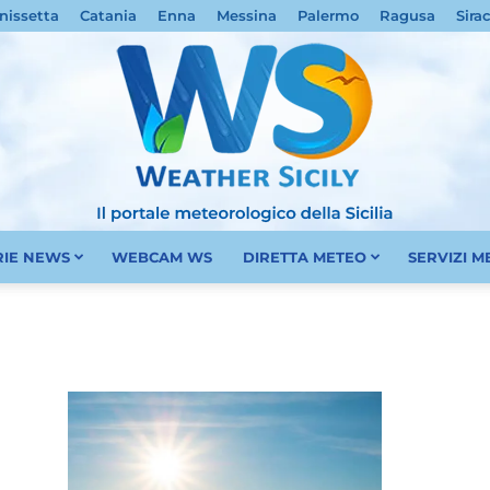
nissetta
Catania
Enna
Messina
Palermo
Ragusa
Sira
RIE NEWS
WEBCAM WS
DIRETTA METEO
SERVIZI 
Meteo
Sicilia