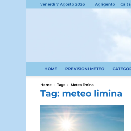
venerdì 7 Agosto 2026
Agrigento
Calta
HOME
PREVISIONI METEO
CATEGO
Home
Tags
Meteo limina
Tag: meteo limina