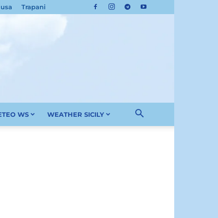
cusa
Trapani
METEO WS
WEATHER SICILY