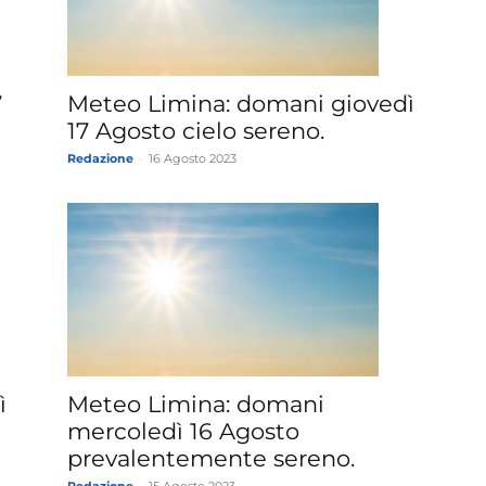
»
7
Meteo Limina: domani giovedì
17 Agosto cielo sereno.
Redazione
-
16 Agosto 2023
Weather
Sicily.it
ì
Meteo Limina: domani
mercoledì 16 Agosto
prevalentemente sereno.