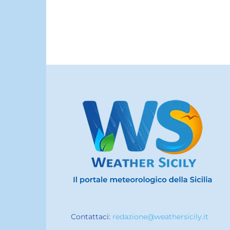
Contattaci:
redazione@weathersicily.it