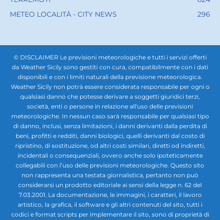
METEO LOCALITÀ - CITY NEWS
296
© DISCLAIMER Le previsioni meteorologiche e tutti i servizi offerti
da Weather Sicily sono gestiti con cura, compatibilmente con i dati
disponibili e con i limiti naturali della previsione meteorologica.
Weather Sicily non potrà essere considerata responsabile per ogni o
qualsiasi danno che potesse derivare a soggetti giuridici terzi,
società, enti o persone in relazione all'uso delle previsioni
meteorologiche. In nessun caso sarà responsabile per qualsiasi tipo
di danno, inclusi, senza limitazioni, i danni derivanti dalla perdita di
beni, profitti e redditi, danni biologici, quelli derivanti dal costo di
ripristino, di sostituzione, od altri costi similari, diretti od indiretti,
incidentali o consequenziali, ovvero anche solo ipoteticamente
collegabili con l’uso delle previsioni meteorologiche. Questo sito
non rappresenta una testata giornalistica, pertanto non può
considerarsi un prodotto editoriale ai sensi della legge n. 62 del
7.03.2001. La documentazione, le immagini, i caratteri, il lavoro
artistico, la grafica, il software e gli altri contenuti del sito, tutti i
codici e format scripts per implementare il sito, sono di proprietà di