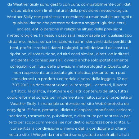
da Weather Sicily sono gestiti con cura, compatibilmente con i dati
disponibili e con i limiti naturali della previsione meteorologica.
Weather Sicily non potrà essere considerata responsabile per ogni o
qualsiasi danno che potesse derivare a soggetti giuridici terzi,
società, enti o persone in relazione all'uso delle previsioni
meteorologiche. In nessun caso sarà responsabile per qualsiasi tipo
di danno, inclusi, senza limitazioni, i danni derivanti dalla perdita di
beni, profitti e redditi, danni biologici, quelli derivanti dal costo di
ripristino, di sostituzione, od altri costi similari, diretti od indiretti,
incidentali o consequenziali, ovvero anche solo ipoteticamente
collegabili con l’uso delle previsioni meteorologiche. Questo sito
non rappresenta una testata giornalistica, pertanto non può
considerarsi un prodotto editoriale ai sensi della legge n. 62 del
7.03.2001. La documentazione, le immagini, i caratteri, il lavoro
artistico, la grafica, il software e gli altri contenuti del sito, tutti i
codici e format scripts per implementare il sito, sono di proprietà di
Weather Sicily. Il materiale contenuto nel sito Web è protetto da
copyright. E' fatto, pertanto, divieto di copiare, modificare, caricare,
scaricare, trasmettere, pubblicare, o distribuire per se stessi o per
terzi per scopi commerciali se non dietro autorizzazione scritta. E'
consentita la condivisione di news e dati a condizione di citare il
nostro sito. I Widget da noi offerti sono gratuiti e usufruibili a tutti