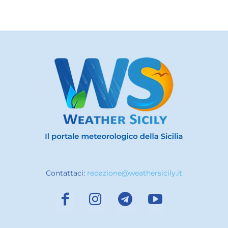
Contattaci:
redazione@weathersicily.it