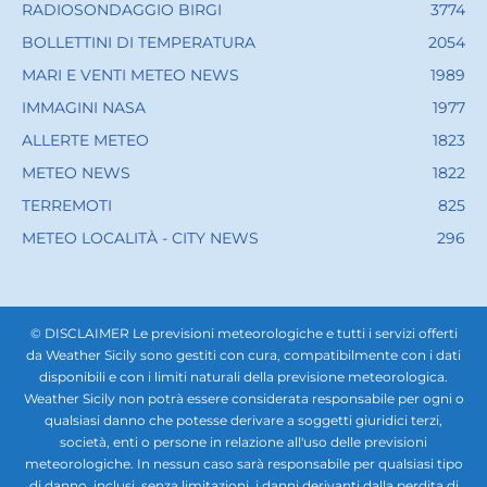
RADIOSONDAGGIO BIRGI
3774
BOLLETTINI DI TEMPERATURA
2054
MARI E VENTI METEO NEWS
1989
IMMAGINI NASA
1977
ALLERTE METEO
1823
METEO NEWS
1822
TERREMOTI
825
METEO LOCALITÀ - CITY NEWS
296
© DISCLAIMER Le previsioni meteorologiche e tutti i servizi offerti
da Weather Sicily sono gestiti con cura, compatibilmente con i dati
disponibili e con i limiti naturali della previsione meteorologica.
Weather Sicily non potrà essere considerata responsabile per ogni o
qualsiasi danno che potesse derivare a soggetti giuridici terzi,
società, enti o persone in relazione all'uso delle previsioni
meteorologiche. In nessun caso sarà responsabile per qualsiasi tipo
di danno, inclusi, senza limitazioni, i danni derivanti dalla perdita di