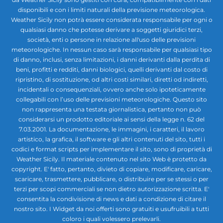
disponibili e con i limiti naturali della previsione meteorologica.
Weather Sicily non potrà essere considerata responsabile per ogni o
qualsiasi danno che potesse derivare a soggetti giuridici terzi,
società, enti o persone in relazione all'uso delle previsioni
meteorologiche. In nessun caso sarà responsabile per qualsiasi tipo
di danno, inclusi, senza limitazioni, i danni derivanti dalla perdita di
beni, profitti e redditi, danni biologici, quelli derivanti dal costo di
ripristino, di sostituzione, od altri costi similari, diretti od indiretti,
incidentali o consequenziali, ovvero anche solo ipoteticamente
collegabili con l’uso delle previsioni meteorologiche. Questo sito
non rappresenta una testata giornalistica, pertanto non può
considerarsi un prodotto editoriale ai sensi della legge n. 62 del
7.03.2001. La documentazione, le immagini, i caratteri, il lavoro
artistico, la grafica, il software e gli altri contenuti del sito, tutti i
codici e format scripts per implementare il sito, sono di proprietà di
Weather Sicily. Il materiale contenuto nel sito Web è protetto da
copyright. E' fatto, pertanto, divieto di copiare, modificare, caricare,
scaricare, trasmettere, pubblicare, o distribuire per se stessi o per
terzi per scopi commerciali se non dietro autorizzazione scritta. E'
consentita la condivisione di news e dati a condizione di citare il
nostro sito. I Widget da noi offerti sono gratuiti e usufruibili a tutti
coloro i quali volessero prelevarli.