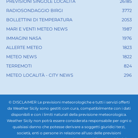
PREVISIONI SINGOLE LOCALITÀ
26185
RADIOSONDAGGIO BIRGI
3772
BOLLETTINI DI TEMPERATURA
2053
MARI E VENTI METEO NEWS
1987
IMMAGINI NASA
1976
ALLERTE METEO
1823
METEO NEWS
1822
TERREMOTI
824
METEO LOCALITÀ - CITY NEWS
296
© DISCLAIMER Le previsioni meteorologiche e tutti i servizi offerti
da Weather Sicily sono gestiti con cura, compatibilmente con i dati
disponibili e con i limiti naturali della previsione meteorologica.
Weather Sicily non potrà essere considerata responsabile per ogni o
qualsiasi danno che potesse derivare a soggetti giuridici terzi,
società, enti o persone in relazione all'uso delle previsioni