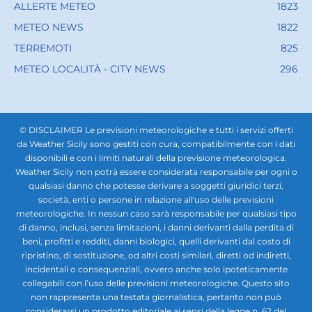
ALLERTE METEO
1823
METEO NEWS
1822
TERREMOTI
825
METEO LOCALITÀ - CITY NEWS
296
© DISCLAIMER Le previsioni meteorologiche e tutti i servizi offerti
da Weather Sicily sono gestiti con cura, compatibilmente con i dati
disponibili e con i limiti naturali della previsione meteorologica.
Weather Sicily non potrà essere considerata responsabile per ogni o
qualsiasi danno che potesse derivare a soggetti giuridici terzi,
società, enti o persone in relazione all'uso delle previsioni
meteorologiche. In nessun caso sarà responsabile per qualsiasi tipo
di danno, inclusi, senza limitazioni, i danni derivanti dalla perdita di
beni, profitti e redditi, danni biologici, quelli derivanti dal costo di
ripristino, di sostituzione, od altri costi similari, diretti od indiretti,
incidentali o consequenziali, ovvero anche solo ipoteticamente
collegabili con l’uso delle previsioni meteorologiche. Questo sito
non rappresenta una testata giornalistica, pertanto non può
considerarsi un prodotto editoriale ai sensi della legge n. 62 del