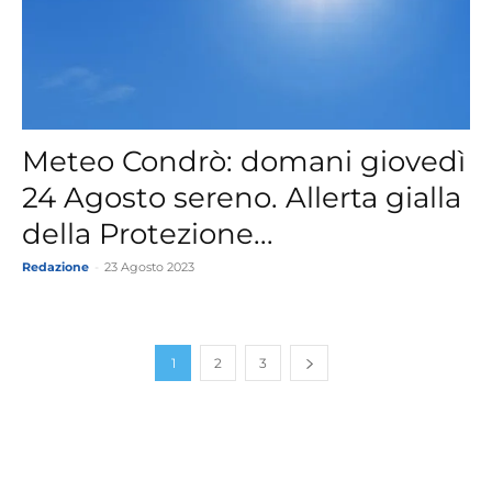
Meteo Condrò: domani giovedì
24 Agosto sereno. Allerta gialla
della Protezione...
Redazione
-
23 Agosto 2023
1
2
3