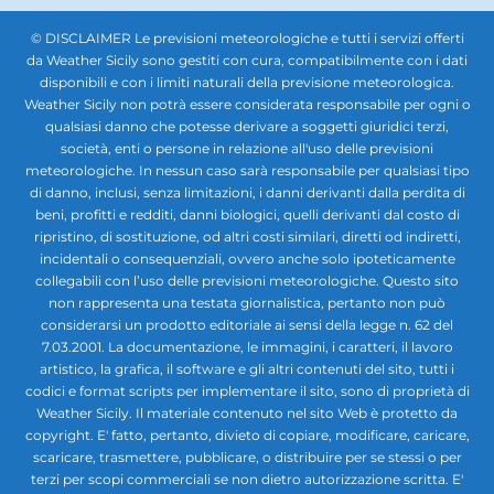
© DISCLAIMER Le previsioni meteorologiche e tutti i servizi offerti
da Weather Sicily sono gestiti con cura, compatibilmente con i dati
disponibili e con i limiti naturali della previsione meteorologica.
Weather Sicily non potrà essere considerata responsabile per ogni o
qualsiasi danno che potesse derivare a soggetti giuridici terzi,
società, enti o persone in relazione all'uso delle previsioni
meteorologiche. In nessun caso sarà responsabile per qualsiasi tipo
di danno, inclusi, senza limitazioni, i danni derivanti dalla perdita di
beni, profitti e redditi, danni biologici, quelli derivanti dal costo di
ripristino, di sostituzione, od altri costi similari, diretti od indiretti,
incidentali o consequenziali, ovvero anche solo ipoteticamente
collegabili con l’uso delle previsioni meteorologiche. Questo sito
non rappresenta una testata giornalistica, pertanto non può
considerarsi un prodotto editoriale ai sensi della legge n. 62 del
7.03.2001. La documentazione, le immagini, i caratteri, il lavoro
artistico, la grafica, il software e gli altri contenuti del sito, tutti i
codici e format scripts per implementare il sito, sono di proprietà di
Weather Sicily. Il materiale contenuto nel sito Web è protetto da
copyright. E' fatto, pertanto, divieto di copiare, modificare, caricare,
scaricare, trasmettere, pubblicare, o distribuire per se stessi o per
terzi per scopi commerciali se non dietro autorizzazione scritta. E'