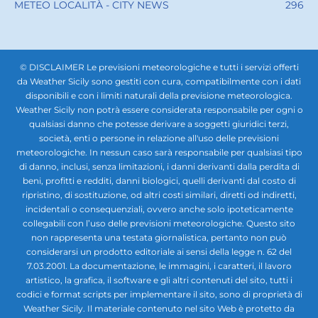
METEO LOCALITÀ - CITY NEWS
296
© DISCLAIMER Le previsioni meteorologiche e tutti i servizi offerti
da Weather Sicily sono gestiti con cura, compatibilmente con i dati
disponibili e con i limiti naturali della previsione meteorologica.
Weather Sicily non potrà essere considerata responsabile per ogni o
qualsiasi danno che potesse derivare a soggetti giuridici terzi,
società, enti o persone in relazione all'uso delle previsioni
meteorologiche. In nessun caso sarà responsabile per qualsiasi tipo
di danno, inclusi, senza limitazioni, i danni derivanti dalla perdita di
beni, profitti e redditi, danni biologici, quelli derivanti dal costo di
ripristino, di sostituzione, od altri costi similari, diretti od indiretti,
incidentali o consequenziali, ovvero anche solo ipoteticamente
collegabili con l’uso delle previsioni meteorologiche. Questo sito
non rappresenta una testata giornalistica, pertanto non può
considerarsi un prodotto editoriale ai sensi della legge n. 62 del
7.03.2001. La documentazione, le immagini, i caratteri, il lavoro
artistico, la grafica, il software e gli altri contenuti del sito, tutti i
codici e format scripts per implementare il sito, sono di proprietà di
Weather Sicily. Il materiale contenuto nel sito Web è protetto da