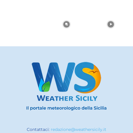
Contattaci:
redazione@weathersicily.it