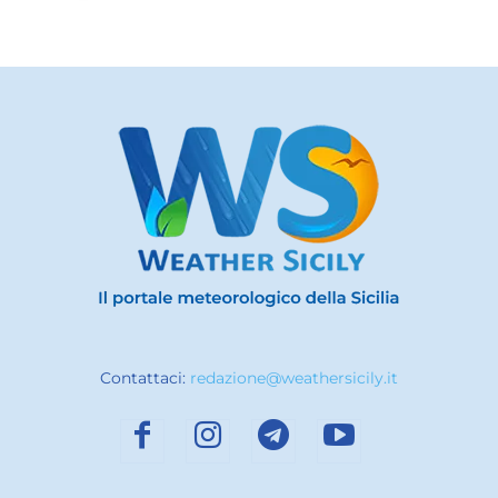
Contattaci:
redazione@weathersicily.it