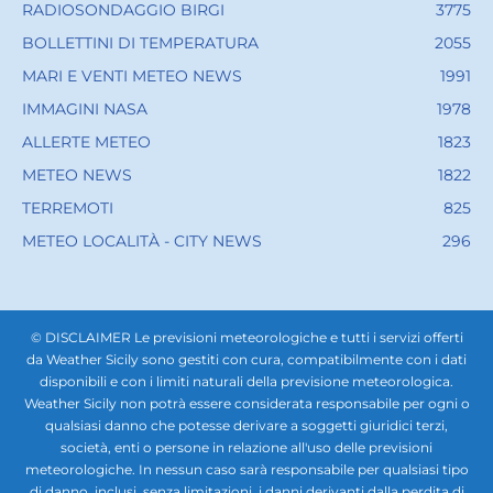
RADIOSONDAGGIO BIRGI
3775
BOLLETTINI DI TEMPERATURA
2055
MARI E VENTI METEO NEWS
1991
IMMAGINI NASA
1978
ALLERTE METEO
1823
METEO NEWS
1822
TERREMOTI
825
METEO LOCALITÀ - CITY NEWS
296
© DISCLAIMER Le previsioni meteorologiche e tutti i servizi offerti
da Weather Sicily sono gestiti con cura, compatibilmente con i dati
disponibili e con i limiti naturali della previsione meteorologica.
Weather Sicily non potrà essere considerata responsabile per ogni o
qualsiasi danno che potesse derivare a soggetti giuridici terzi,
società, enti o persone in relazione all'uso delle previsioni
meteorologiche. In nessun caso sarà responsabile per qualsiasi tipo
di danno, inclusi, senza limitazioni, i danni derivanti dalla perdita di