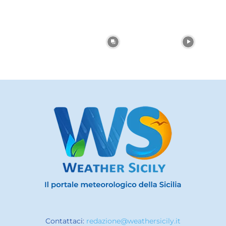
Contattaci:
redazione@weathersicily.it