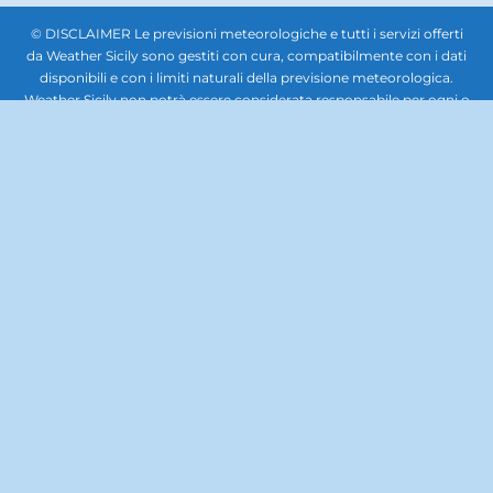
© DISCLAIMER Le previsioni meteorologiche e tutti i servizi offerti
da Weather Sicily sono gestiti con cura, compatibilmente con i dati
disponibili e con i limiti naturali della previsione meteorologica.
Weather Sicily non potrà essere considerata responsabile per ogni o
qualsiasi danno che potesse derivare a soggetti giuridici terzi,
società, enti o persone in relazione all'uso delle previsioni
meteorologiche. In nessun caso sarà responsabile per qualsiasi tipo
di danno, inclusi, senza limitazioni, i danni derivanti dalla perdita di
beni, profitti e redditi, danni biologici, quelli derivanti dal costo di
ripristino, di sostituzione, od altri costi similari, diretti od indiretti,
incidentali o consequenziali, ovvero anche solo ipoteticamente
collegabili con l’uso delle previsioni meteorologiche. Questo sito
non rappresenta una testata giornalistica, pertanto non può
considerarsi un prodotto editoriale ai sensi della legge n. 62 del
7.03.2001. La documentazione, le immagini, i caratteri, il lavoro
artistico, la grafica, il software e gli altri contenuti del sito, tutti i
codici e format scripts per implementare il sito, sono di proprietà di
Weather Sicily. Il materiale contenuto nel sito Web è protetto da
copyright. E' fatto, pertanto, divieto di copiare, modificare, caricare,
scaricare, trasmettere, pubblicare, o distribuire per se stessi o per
terzi per scopi commerciali se non dietro autorizzazione scritta. E'