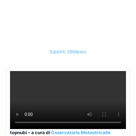
Satelliti 3BMeteo
topnubi – a cura di
Osservatorio Meteotricalle