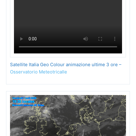
Satellite Italia Geo Colour animazione ultime 3 ore –
Osservatorio Meteotricalle