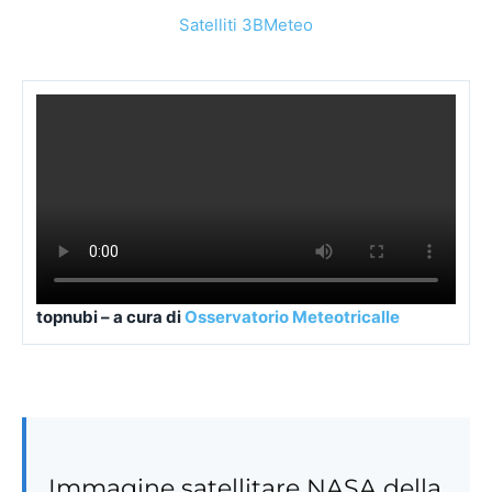
Immagine satellitare NASA della
Sicilia
La ripresa giornaliera a colori reali è ora disponibile
nella
pagina dedicata all’immagine NASA della
Sicilia →
Nota: la pagina ha finalità informative e divulgative. Per
allerte, emergenze e decisioni operative restano
prioritari enti ufficiali, autorità competenti e
comunicazioni di Protezione Civile.