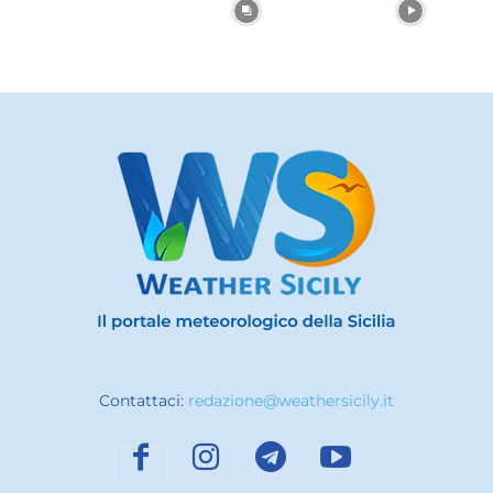
Contattaci:
redazione@weathersicily.it
ARTICOLI POPOLARI
Meteo Sicilia: bollettino di allerta meteo
per domani, lunedì 25 maggio...
24 Maggio 2026
Meteo Sicilia: bollettino di allerta meteo
per domani, sabato 30 maggio...
29 Maggio 2026
Sicilia: ultima settimana di febbraio con