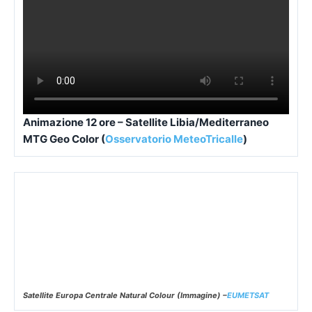
Animazione 12 ore – Satellite Libia/Mediterraneo
MTG Geo Color (
Osservatorio MeteoTricalle
)
Satellite Europa Centrale Natural Colour (Immagine) –
EUMETSAT
Satellite Europa Centrale Airmass (Immagine) –
EUMETSAT
EUMETSAT – Satellite Europa Airmass (Immagine)-
osservatorio
meteotricalle