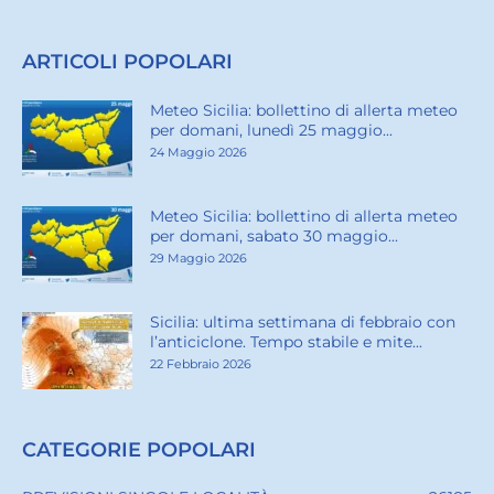
l’anticiclone. Tempo stabile e mite...
22 Febbraio 2026
CATEGORIE POPOLARI
PREVISIONI SINGOLE LOCALITÀ
26185
RADIOSONDAGGIO BIRGI
3772
BOLLETTINI DI TEMPERATURA
2053
MARI E VENTI METEO NEWS
1987
IMMAGINI NASA
1976
ALLERTE METEO
1823
METEO NEWS
1822
TERREMOTI
824
METEO LOCALITÀ - CITY NEWS
296