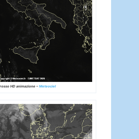
frarosso HD animazione –
Meteociel