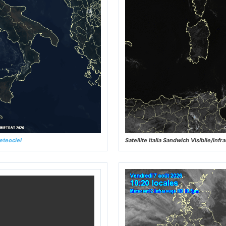
eteociel
Satellite Italia Sandwich Visibile/In