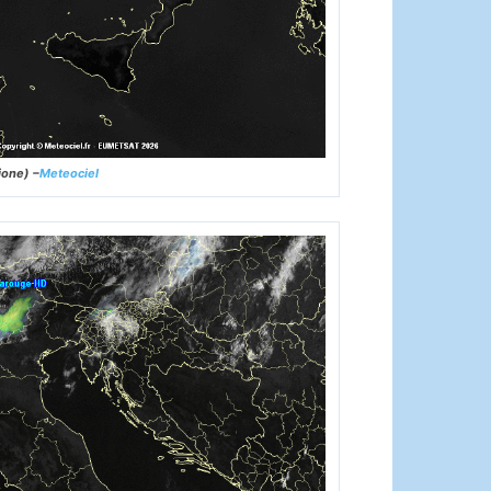
ione) –
Meteociel