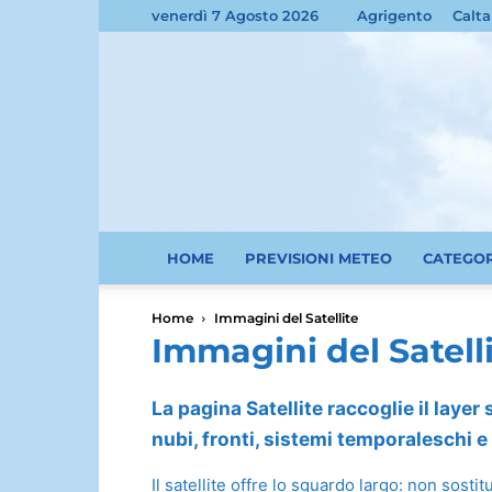
venerdì 7 Agosto 2026
Agrigento
Calta
HOME
PREVISIONI METEO
CATEGO
Home
Immagini del Satellite
Immagini del Satell
La pagina Satellite raccoglie il layer
nubi, fronti, sistemi temporaleschi 
Il satellite offre lo sguardo largo: non sost