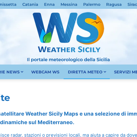
nissetta
Catania
Enna
Messina
Palermo
Ragusa
Sira
RIE NEWS
WEBCAM WS
DIRETTA METEO
SERVIZI 
Meteo
ite
 satellitare Weather Sicily Maps e una selezione di imma
e dinamiche sul Mediterraneo.
Sicilia
ituisce radar, stazioni o previsioni locali, ma aiuta a capire da d