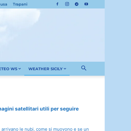
cusa
Trapani
METEO WS
WEATHER SICILY
gini satellitari utili per seguire
ove arrivano le nubi, come si muovono e se un