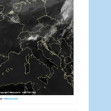
ne –
Meteociel