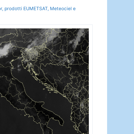
olor, prodotti EUMETSAT, Meteociel e