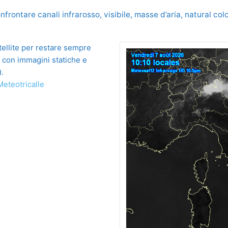
nfrontare canali infrarosso, visibile, masse d’aria, natural c
tellite per restare sempre
, con immagini statiche e
).
Meteotricalle