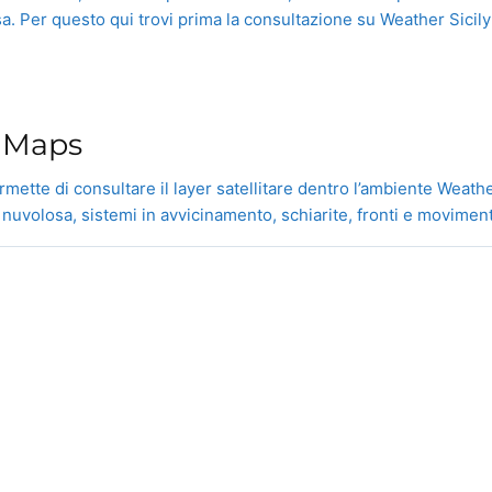
a. Per questo qui trovi prima la consultazione su Weather Sicily 
»
y Maps
rmette di consultare il layer satellitare dentro l’ambiente Weath
volosa, sistemi in avvicinamento, schiarite, fronti e movimenti t
Weather
Sicily.it