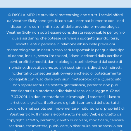
BOLLETTINI DI TEMPERATURA
2052
MARI E VENTI METEO NEWS
1985
IMMAGINI NASA
1975
METEO NEWS
1822
ALLERTE METEO
1822
TERREMOTI
824
METEO LOCALITÀ - CITY NEWS
296
© DISCLAIMER Le previsioni meteorologiche e tutti i servizi offerti
da Weather Sicily sono gestiti con cura, compatibilmente con i dati
disponibili e con i limiti naturali della previsione meteorologica.
Weather Sicily non potrà essere considerata responsabile per ogni o
qualsiasi danno che potesse derivare a soggetti giuridici terzi,
società, enti o persone in relazione all'uso delle previsioni
meteorologiche. In nessun caso sarà responsabile per qualsiasi tipo
di danno, inclusi, senza limitazioni, i danni derivanti dalla perdita di
beni, profitti e redditi, danni biologici, quelli derivanti dal costo di