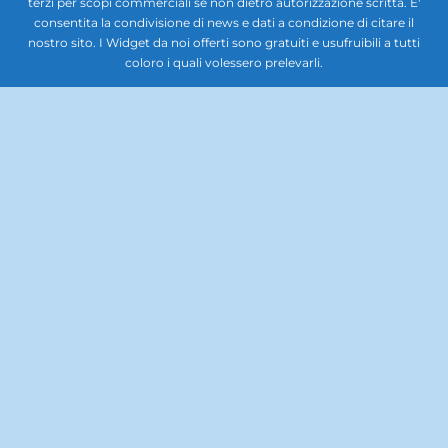
ripristino, di sostituzione, od altri costi similari, diretti od indiretti,
incidentali o consequenziali, ovvero anche solo ipoteticamente
collegabili con l’uso delle previsioni meteorologiche. Questo sito
non rappresenta una testata giornalistica, pertanto non può
considerarsi un prodotto editoriale ai sensi della legge n. 62 del
7.03.2001. La documentazione, le immagini, i caratteri, il lavoro
artistico, la grafica, il software e gli altri contenuti del sito, tutti i
codici e format scripts per implementare il sito, sono di proprietà di
Weather Sicily. Il materiale contenuto nel sito Web è protetto da
copyright. E' fatto, pertanto, divieto di copiare, modificare, caricare,
scaricare, trasmettere, pubblicare, o distribuire per se stessi o per
terzi per scopi commerciali se non dietro autorizzazione scritta. E'
consentita la condivisione di news e dati a condizione di citare il
nostro sito. I Widget da noi offerti sono gratuiti e usufruibili a tutti
coloro i quali volessero prelevarli.