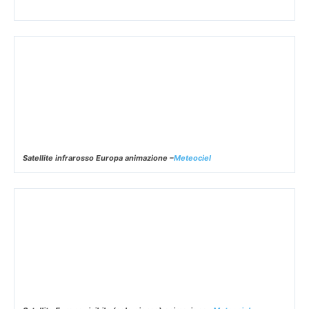
Satellite Italia Geo Colour animazione ultime 3 ore –
Osservatorio Meteotricalle