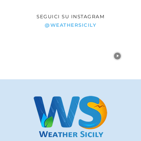
La ripresa giornaliera a colori reali è ora disponibile
nella
pagina dedicata all’immagine NASA della
Sicilia →
Nota: la pagina ha finalità informative e divulgative. Per
allerte, emergenze e decisioni operative restano
prioritari enti ufficiali, autorità competenti e
comunicazioni di Protezione Civile.
SEGUICI SU INSTAGRAM
@WEATHERSICILY