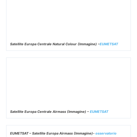
Animazione 12 ore – Satellite Libia/Mediterraneo
MTG Geo Color (
Osservatorio MeteoTricalle
)
Satellite Europa Centrale Natural Colour (Immagine) –
EUMETSAT