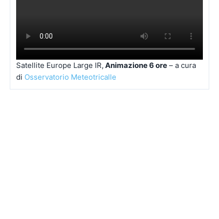
EUMETSAT – Meteosat 11 Airmass (Masse d’aria) – a cura di
Osservatorio Meteo Tricalle
Satellite Europe Large IR, Immagine – a cura di
Osservatorio
Meteotricalle
Satellite Europe Large IR,
Animazione 6 ore
– a cura
di
Osservatorio Meteotricalle