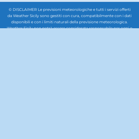
© DISCLAIMER Le previsioni meteorologiche e tutti i servizi offerti
da Weather Sicily sono gestiti con cura, compatibilmente con i dati
disponibili e con i limiti naturali della previsione meteorologica.
Weather Sicily non potrà essere considerata responsabile per ogni o
qualsiasi danno che potesse derivare a soggetti giuridici terzi,
società, enti o persone in relazione all'uso delle previsioni
meteorologiche. In nessun caso sarà responsabile per qualsiasi tipo
di danno, inclusi, senza limitazioni, i danni derivanti dalla perdita di
beni, profitti e redditi, danni biologici, quelli derivanti dal costo di
ripristino, di sostituzione, od altri costi similari, diretti od indiretti,
incidentali o consequenziali, ovvero anche solo ipoteticamente
collegabili con l’uso delle previsioni meteorologiche. Questo sito
non rappresenta una testata giornalistica, pertanto non può
considerarsi un prodotto editoriale ai sensi della legge n. 62 del
7.03.2001. La documentazione, le immagini, i caratteri, il lavoro
artistico, la grafica, il software e gli altri contenuti del sito, tutti i
codici e format scripts per implementare il sito, sono di proprietà di
Weather Sicily. Il materiale contenuto nel sito Web è protetto da
copyright. E' fatto, pertanto, divieto di copiare, modificare, caricare,
scaricare, trasmettere, pubblicare, o distribuire per se stessi o per
terzi per scopi commerciali se non dietro autorizzazione scritta. E'