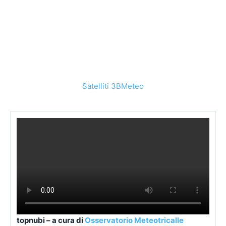
Satelliti 3BMeteo
topnubi – a cura di
Osservatorio Meteotricalle