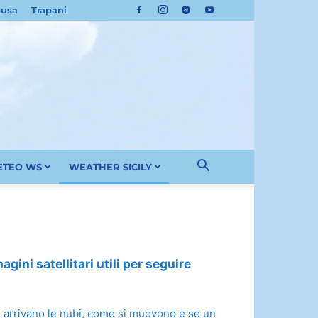
cusa
Trapani
METEO WS
WEATHER SICILY
gini satellitari utili per seguire
ove arrivano le nubi, come si muovono e se un