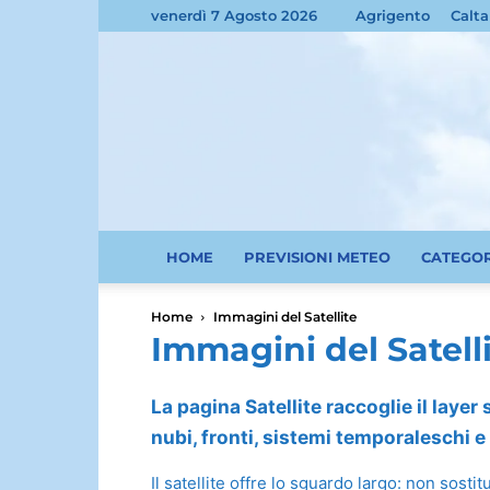
venerdì 7 Agosto 2026
Agrigento
Calta
HOME
PREVISIONI METEO
CATEGO
Home
Immagini del Satellite
Immagini del Satell
La pagina Satellite raccoglie il layer
nubi, fronti, sistemi temporaleschi 
Il satellite offre lo sguardo largo: non sost