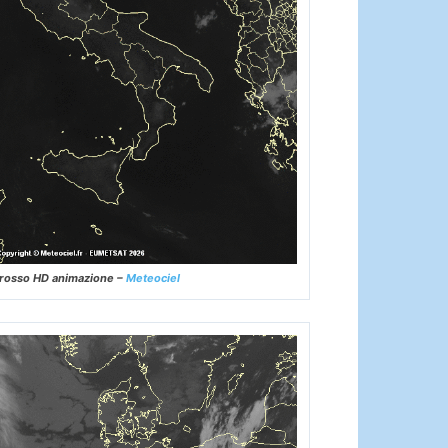
frarosso HD animazione –
Meteociel