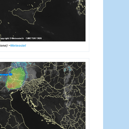
ione) –
Meteociel