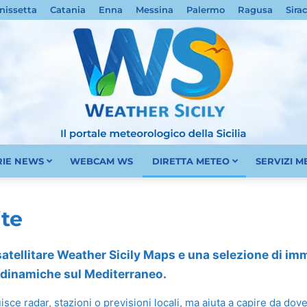
nissetta
Catania
Enna
Messina
Palermo
Ragusa
Sira
RIE NEWS
WEBCAM WS
DIRETTA METEO
SERVIZI 
Meteo
ite
 satellitare Weather Sicily Maps e una selezione di imma
e dinamiche sul Mediterraneo.
Sicilia
ituisce radar, stazioni o previsioni locali, ma aiuta a capire da d