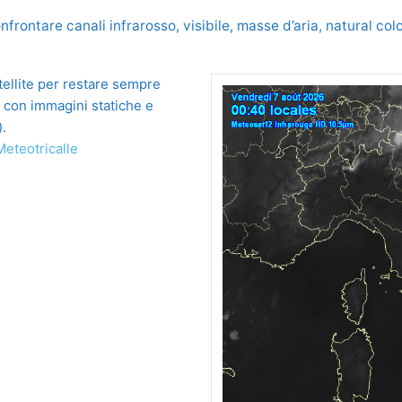
nfrontare canali infrarosso, visibile, masse d’aria, natural c
tellite per restare sempre
, con immagini statiche e
).
Meteotricalle