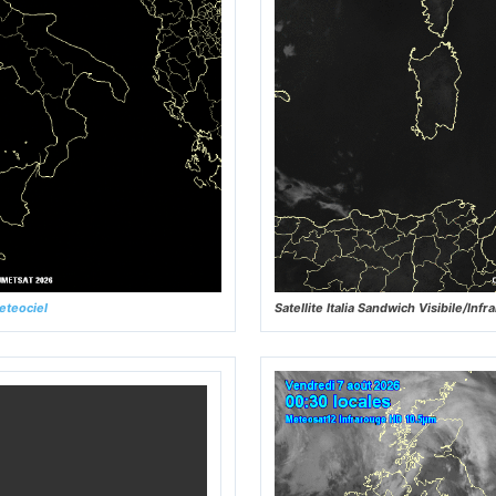
eteociel
Satellite Italia Sandwich Visibile/In