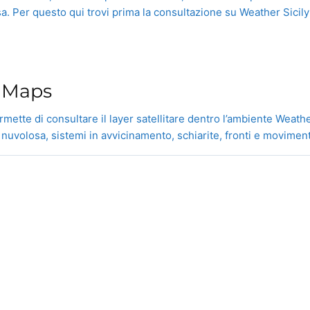
a. Per questo qui trovi prima la consultazione su Weather Sicily 
»
y Maps
rmette di consultare il layer satellitare dentro l’ambiente Weath
volosa, sistemi in avvicinamento, schiarite, fronti e movimenti t
Weather
Sicily.it