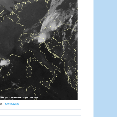
ne –
Meteociel