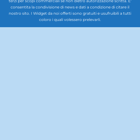
terzi per scopi commerciali se non dietro autorizzazione scritta. E'
consentita la condivisione di news e dati a condizione di citare il
nostro sito. I Widget da noi offerti sono gratuiti e usufruibili a tutti
coloro i quali volessero prelevarli.