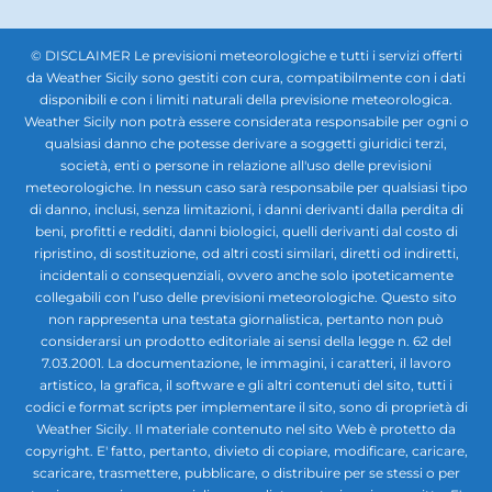
© DISCLAIMER Le previsioni meteorologiche e tutti i servizi offerti
da Weather Sicily sono gestiti con cura, compatibilmente con i dati
disponibili e con i limiti naturali della previsione meteorologica.
Weather Sicily non potrà essere considerata responsabile per ogni o
qualsiasi danno che potesse derivare a soggetti giuridici terzi,
società, enti o persone in relazione all'uso delle previsioni
meteorologiche. In nessun caso sarà responsabile per qualsiasi tipo
di danno, inclusi, senza limitazioni, i danni derivanti dalla perdita di
beni, profitti e redditi, danni biologici, quelli derivanti dal costo di
ripristino, di sostituzione, od altri costi similari, diretti od indiretti,
incidentali o consequenziali, ovvero anche solo ipoteticamente
collegabili con l’uso delle previsioni meteorologiche. Questo sito
non rappresenta una testata giornalistica, pertanto non può
considerarsi un prodotto editoriale ai sensi della legge n. 62 del
7.03.2001. La documentazione, le immagini, i caratteri, il lavoro
artistico, la grafica, il software e gli altri contenuti del sito, tutti i
codici e format scripts per implementare il sito, sono di proprietà di
Weather Sicily. Il materiale contenuto nel sito Web è protetto da
copyright. E' fatto, pertanto, divieto di copiare, modificare, caricare,
scaricare, trasmettere, pubblicare, o distribuire per se stessi o per