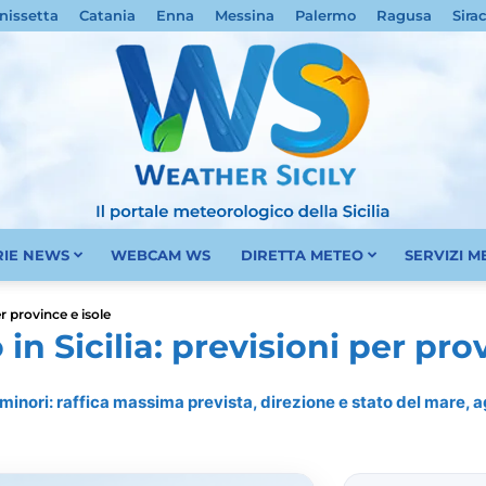
nissetta
Catania
Enna
Messina
Palermo
Ragusa
Sira
RIE NEWS
WEBCAM WS
DIRETTA METEO
SERVIZI 
Meteo
r province e isole
n Sicilia: previsioni per prov
e minori: raffica massima prevista, direzione e stato del mare,
Sicilia