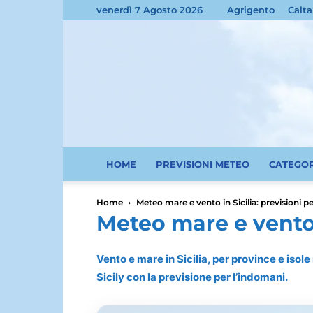
venerdì 7 Agosto 2026
Agrigento
Calta
HOME
PREVISIONI METEO
CATEGO
Home
Meteo mare e vento in Sicilia: previsioni pe
Meteo mare e vento i
Vento e mare in Sicilia, per province e isol
Sicily con la previsione per l’indomani.