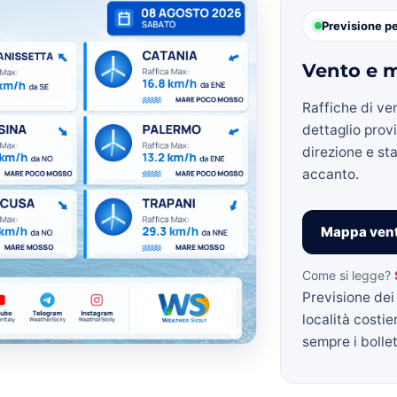
Previsione p
Vento e m
»
Raffiche di ve
dettaglio prov
direzione e sta
accanto.
Weather
Mappa vent
Come si legge?
Previsione dei 
Sicily.it
località costie
sempre i bollett