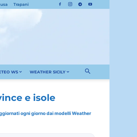
cusa
Trapani
METEO WS
WEATHER SICILY
ince e isole
 aggiornati ogni giorno dai modelli Weather