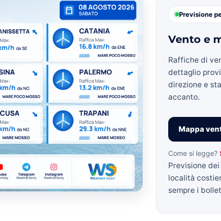
Previsione p
Vento e m
»
Raffiche di ve
dettaglio prov
direzione e sta
accanto.
Weather
Mappa vent
Come si legge?
Previsione dei 
Sicily.it
località costie
sempre i bollett