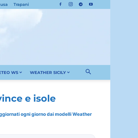
cusa
Trapani
METEO WS
WEATHER SICILY
ince e isole
 aggiornati ogni giorno dai modelli Weather