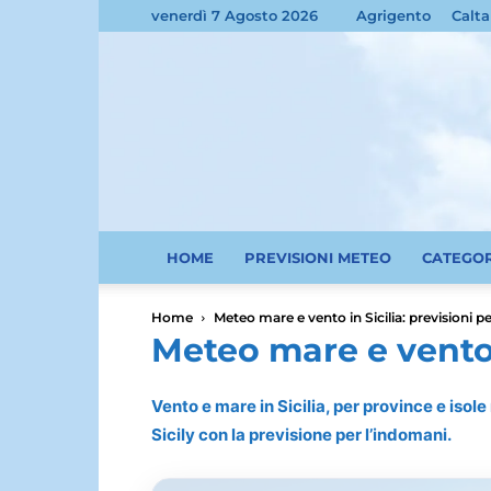
venerdì 7 Agosto 2026
Agrigento
Calta
HOME
PREVISIONI METEO
CATEGO
Home
Meteo mare e vento in Sicilia: previsioni pe
Meteo mare e vento i
Vento e mare in Sicilia, per province e isol
Sicily con la previsione per l’indomani.