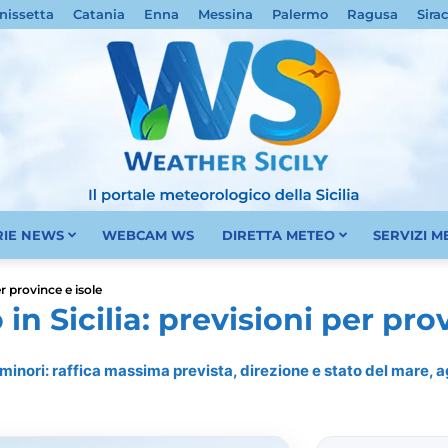
nissetta
Catania
Enna
Messina
Palermo
Ragusa
Sira
RIE NEWS
WEBCAM WS
DIRETTA METEO
SERVIZI 
Meteo
r province e isole
n Sicilia: previsioni per prov
e minori: raffica massima prevista, direzione e stato del mare,
Sicilia