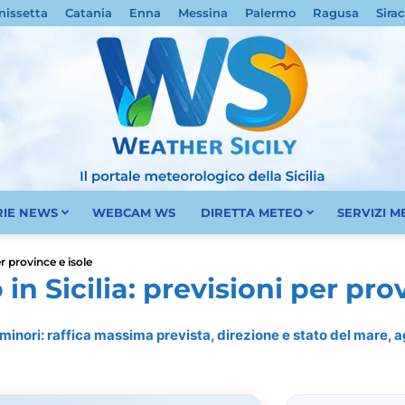
nissetta
Catania
Enna
Messina
Palermo
Ragusa
Sira
RIE NEWS
WEBCAM WS
DIRETTA METEO
SERVIZI 
Meteo
r province e isole
n Sicilia: previsioni per prov
e minori: raffica massima prevista, direzione e stato del mare,
Sicilia