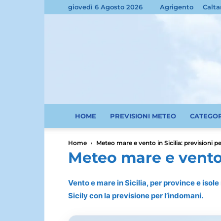
giovedì 6 Agosto 2026
Agrigento
Calta
HOME
PREVISIONI METEO
CATEGO
Home
Meteo mare e vento in Sicilia: previsioni pe
Meteo mare e vento i
Vento e mare in Sicilia, per province e isol
Sicily con la previsione per l’indomani.