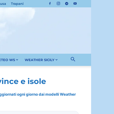
cusa
Trapani
METEO WS
WEATHER SICILY
ince e isole
 aggiornati ogni giorno dai modelli Weather