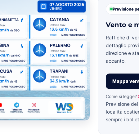
Previsione p
Vento e m
»
Raffiche di ve
dettaglio prov
direzione e sta
accanto.
Weather
Mappa vent
Come si legge?
Previsione dei 
Sicily.it
località costie
sempre i bollett