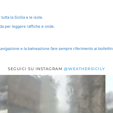
utta la Sicilia e le isole.
da per leggere raffiche e onde.
navigazione e la balneazione fare sempre riferimento ai bollettini 
SEGUICI SU INSTAGRAM
@WEATHERSICILY