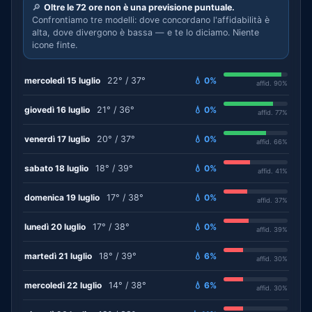
🔎
Oltre le 72 ore non è una previsione puntuale.
Confrontiamo tre modelli: dove concordano l'affidabilità è
alta, dove divergono è bassa — e te lo diciamo. Niente
icone finte.
mercoledì 15 luglio
22° / 37°
💧 0%
affid. 90%
giovedì 16 luglio
21° / 36°
💧 0%
affid. 77%
venerdì 17 luglio
20° / 37°
💧 0%
affid. 66%
sabato 18 luglio
18° / 39°
💧 0%
affid. 41%
domenica 19 luglio
17° / 38°
💧 0%
affid. 37%
lunedì 20 luglio
17° / 38°
💧 0%
affid. 39%
martedì 21 luglio
18° / 39°
💧 6%
affid. 30%
mercoledì 22 luglio
14° / 38°
💧 6%
affid. 30%