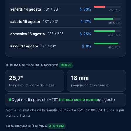
venerdì 14 agosto
18° / 33°
💧 33%
affid. 41%
sabato 15 agosto
18° / 33°
💧 17%
affid. 71%
domenica 16 agosto
18° / 33°
💧 25%
affid. 77%
lunedì 17 agosto
17° / 31°
💧 0%
affid. 90%
IL CLIMA DI TROINA A AGOSTO
REALE
25,7°
18 mm
temperatura media del mese
pioggia media del mese
Oggi media prevista ~26°:
in linea con la norma
di agosto
Normali climatiche dalla rianalisi 20CRv3 e GPCC (1806–2015), cella più
vicina a Troina.
LA WEBCAM PIÙ VICINA
A 0.3 KM