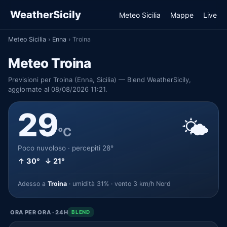
WeatherSicily
Meteo Sicilia
Mappe
Live
Meteo Sicilia
›
Enna
›
Troina
Meteo Troina
Previsioni per Troina (Enna, Sicilia) — Blend WeatherSicily,
aggiornate al 08/08/2026 11:21.
29
🌤️
°C
Poco nuvoloso · percepiti 28°
↑ 30° ↓ 21°
Adesso a
Troina
· umidità 31% · vento 3 km/h Nord
ORA PER ORA · 24H
BLEND