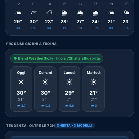
12
13
14
15
16
17
18
19
🌤️
⛅
⛅
🌦️
🌦️
🌧️
🌤️
🌤️
29°
30°
23°
28°
27°
24°
21°
23°
0%
0%
0%
1%
1%
35%
0%
0%
PROSSIMI GIORNI A TROINA
● Blend WeatherSicily · fino a 72h alta affidabilità
Oggi
Domani
Lunedì
Martedì
☀️
☀️
☀️
☀️
30°
30°
29°
21°
21°
21°
21°
21°
🌧️ 3.7
🌧️ 0.3
🌧️ 6.8
🌧️ 0
TENDENZA · OLTRE LE 72H
ONESTA · 3 MODELLI