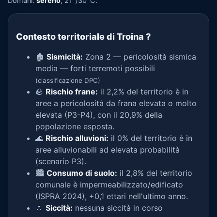
Domani:
sereno
, 21°/30°C.
Contesto territoriale di Troina
?
🏚️
Sismicità:
Zona 2 — pericolosità sismica
media — forti terremoti possibili
(classificazione DPC)
🪨
Rischio frane:
il 2,2% del territorio è in
aree a pericolosità da frana elevata o molto
elevata (P3-P4), con il 20,9% della
popolazione esposta.
🌊
Rischio alluvioni:
il 0% del territorio è in
aree alluvionabili ad elevata probabilità
(scenario P3).
🏙️
Consumo di suolo:
il 2,8% del territorio
comunale è impermeabilizzato/edificato
(ISPRA 2024), +0,1 ettari nell'ultimo anno.
💧
Siccità:
nessuna siccità in corso