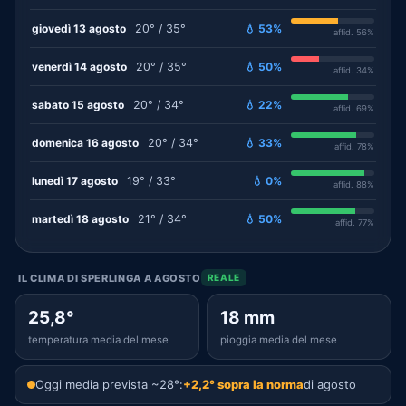
giovedì 13 agosto
20° / 35°
💧 53%
affid. 56%
venerdì 14 agosto
20° / 35°
💧 50%
affid. 34%
sabato 15 agosto
20° / 34°
💧 22%
affid. 69%
domenica 16 agosto
20° / 34°
💧 33%
affid. 78%
lunedì 17 agosto
19° / 33°
💧 0%
affid. 88%
martedì 18 agosto
21° / 34°
💧 50%
affid. 77%
IL CLIMA DI SPERLINGA A AGOSTO
REALE
25,8°
18 mm
temperatura media del mese
pioggia media del mese
Oggi media prevista ~28°:
+2,2° sopra la norma
di agosto