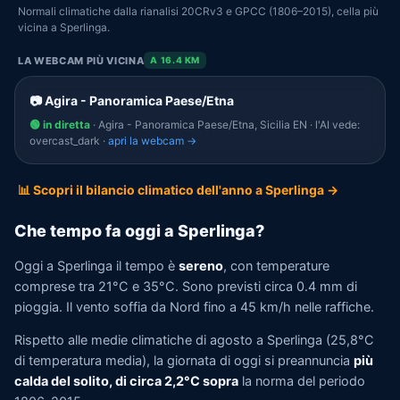
Normali climatiche dalla rianalisi 20CRv3 e GPCC (1806–2015), cella più
vicina a Sperlinga.
LA WEBCAM PIÙ VICINA
A 16.4 KM
📷 Agira - Panoramica Paese/Etna
🟢 in diretta
· Agira - Panoramica Paese/Etna, Sicilia EN · l'AI vede:
overcast_dark ·
apri la webcam →
📊 Scopri il bilancio climatico dell'anno a Sperlinga →
Che tempo fa oggi a Sperlinga?
Oggi a Sperlinga il tempo è
sereno
, con temperature
comprese tra 21°C e 35°C. Sono previsti circa 0.4 mm di
pioggia. Il vento soffia da Nord fino a 45 km/h nelle raffiche.
Rispetto alle medie climatiche di agosto a Sperlinga (25,8°C
di temperatura media), la giornata di oggi si preannuncia
più
calda del solito, di circa 2,2°C sopra
la norma del periodo