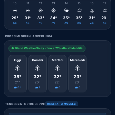
10
11
12
13
14
15
16
17
☀️
☀️
☀️
☀️
🌤️
⛅
⛈️
⛅
29°
31°
33°
34°
35°
35°
31°
29°
0%
0%
0%
0%
0%
0%
4%
0%
PROSSIMI GIORNI A SPERLINGA
● Blend WeatherSicily · fino a 72h alta affidabilità
Oggi
Domani
Martedì
Mercoledì
☀️
☀️
☀️
☀️
35°
32°
32°
23°
21°
20°
22°
23°
🌧️ 0.4
🌧️ 1
🌧️ 0
🌧️ 0
TENDENZA · OLTRE LE 72H
ONESTA · 3 MODELLI