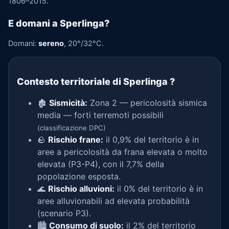
1806–2015.
E domani a Sperlinga?
Domani:
sereno
, 20°/32°C.
Contesto territoriale di Sperlinga
?
🏚️
Sismicità:
Zona 2 — pericolosità sismica
media — forti terremoti possibili
(classificazione DPC)
🪨
Rischio frane:
il 0,9% del territorio è in
aree a pericolosità da frana elevata o molto
elevata (P3-P4), con il 7,7% della
popolazione esposta.
🌊
Rischio alluvioni:
il 0% del territorio è in
aree alluvionabili ad elevata probabilità
(scenario P3).
🏙️
Consumo di suolo:
il 2% del territorio