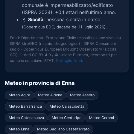
comunale è impermeabilizzato/edificato
(ISPRA 2024), +0,1 ettari nell'ultimo anno.
💧
Siccità:
nessuna siccità in corso
.
(Copernicus EDO, decade del 11 luglio 2026)
Fonti: Dipartimento Protezione Civile (classificazione sismica) ·
ISPRA IdroGEO (rischio idrogeologico) · ISPRA Consumo di
suolo · Copernicus European Drought Observatory (siccità
CDI) — dati CC BY 4.0 / © Unione Europea, ricomposti per
comune su chiave ISTAT.
Dettaglio fonti
.
Meteo in provincia di Enna
Meteo Agira
Meteo Aidone
Meteo Assoro
Meteo Barrafranca
Meteo Calascibetta
Meteo Catenanuova
Meteo Centuripe
Meteo Cerami
Meteo Enna
Meteo Gagliano Castelferrato