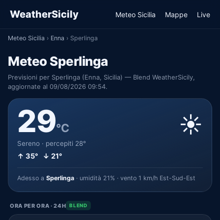
WeatherSicily
Meteo Sicilia
Mappe
Live
Meteo Sicilia
›
Enna
›
Sperlinga
Meteo Sperlinga
Previsioni per Sperlinga (Enna, Sicilia) — Blend WeatherSicily,
aggiornate al 09/08/2026 09:54.
29
☀️
°C
Sereno · percepiti 28°
↑ 35° ↓ 21°
Adesso a
Sperlinga
· umidità 21% · vento 1 km/h Est-Sud-Est
ORA PER ORA · 24H
BLEND