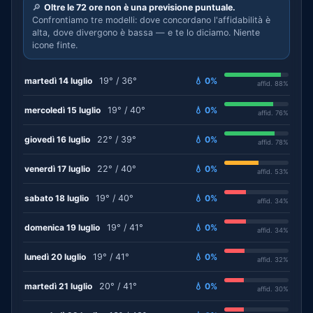
🔎
Oltre le 72 ore non è una previsione puntuale.
Confrontiamo tre modelli: dove concordano l'affidabilità è
alta, dove divergono è bassa — e te lo diciamo. Niente
icone finte.
martedì 14 luglio
19° / 36°
💧 0%
affid. 88%
mercoledì 15 luglio
19° / 40°
💧 0%
affid. 76%
giovedì 16 luglio
22° / 39°
💧 0%
affid. 78%
venerdì 17 luglio
22° / 40°
💧 0%
affid. 53%
sabato 18 luglio
19° / 40°
💧 0%
affid. 34%
domenica 19 luglio
19° / 41°
💧 0%
affid. 34%
lunedì 20 luglio
19° / 41°
💧 0%
affid. 32%
martedì 21 luglio
20° / 41°
💧 0%
affid. 30%